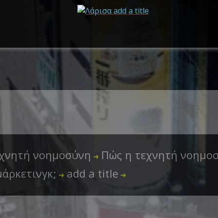
χνητή νοημοσύνη
Πώς η τεχνητή νοημο
➜
άρκετινγκ;
add a title
➜
➜