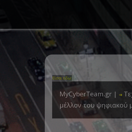
Είσαι εδω:
MyCyberTeam.gr |
Τε
➜
μέλλον του ψηφιακού μ