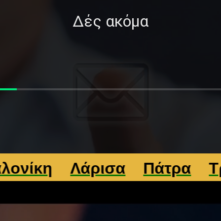
Δές ακόμα
κη
Λάρισα
Πάτρα
Τρίκα