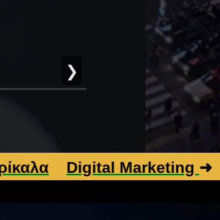
❯
λα
Digital Marketing
➜
Βελ