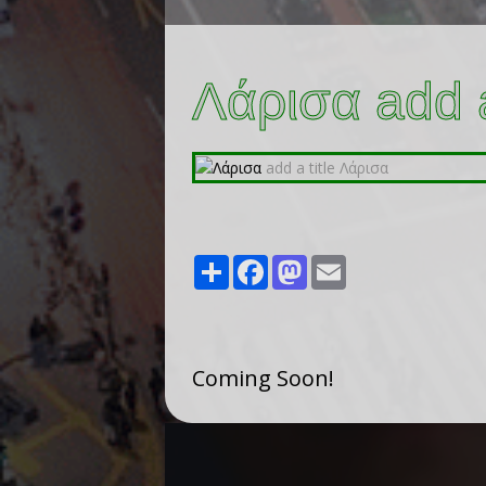
Λάρισα add a
Share
Facebook
Mastodon
Email
Coming Soon!