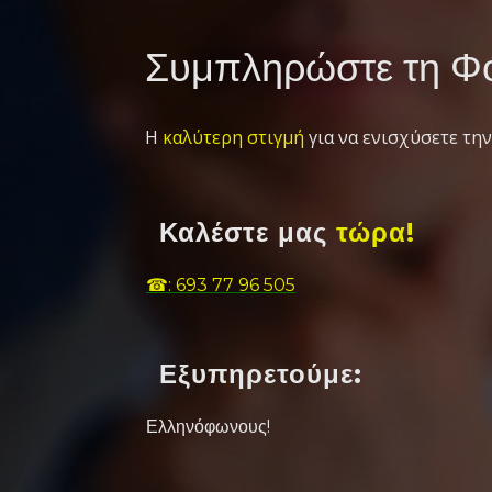
Συμπληρώστε τη Φό
Η
καλύτερη στιγμή
για να ενισχύσετε την
Καλέστε μας
τώρα!
☎: 693 77 96 505
Εξυπηρετούμε:
Ελληνόφωνους!