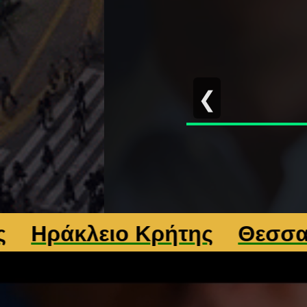
❮
ράκλειο Κρήτης
Θεσσαλονί