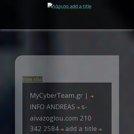
Είσαι εδω:
MyCyberTeam.gr |
➜
INFO ANDREAS
s-
➜
aivazoglou.com 210
342 2584
add a title
➜
➜