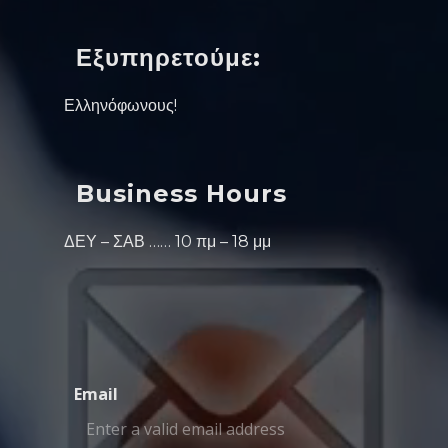
Εξυπηρετούμε:
Ελληνόφωνους!
Business Hours
ΔΕΥ – ΣΑΒ …… 10 πμ – 18 μμ
Email