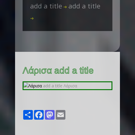
add a title
add a title
➜
➜
Λάρισα add a title
Share
Facebook
Mastodon
Email