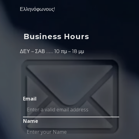
Ελληνόφωνους!
Business Hours
ΔΕΥ – ΣΑΒ …… 10 πμ – 18 μμ
Email
Name