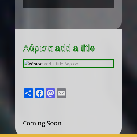
Λάρισα add a title
Share
Facebook
Mastodon
Email
Coming Soon!