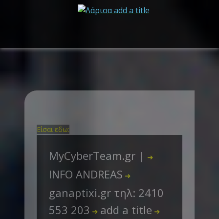
Είσαι εδω:
MyCyberTeam.gr |
➜
INFO ANDREAS
➜
ganaptixi.gr τηλ: 2410
553 203
add a title
➜
➜