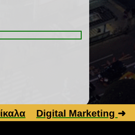
α
Digital Marketing
➜
Βελ