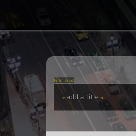
Είσαι εδω:
add a title
➜
➜