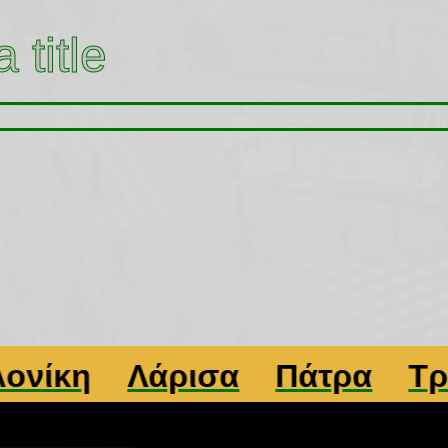
 title
κη
Λάρισα
Πάτρα
Τρίκαλ