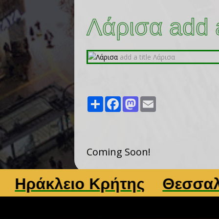
Λάρισα add a
Share
Facebook
Mastodon
Email
Coming Soon!
άκλειο Κρήτης
Θεσσαλονί