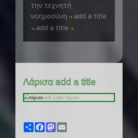
την τεχνητή
νοημοσύνη
add a title
➜
add a title
➜
➜
Λάρισα add a title
Share
Facebook
Mastodon
Email