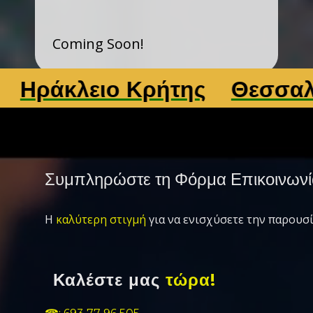
Coming Soon!
ράκλειο Κρήτης
Θεσσαλονί
Συμπληρώστε τη Φόρμα Επικοινωνί
Η
καλύτερη στιγμή
για να ενισχύσετε την παρουσί
Καλέστε μας
τώρα!