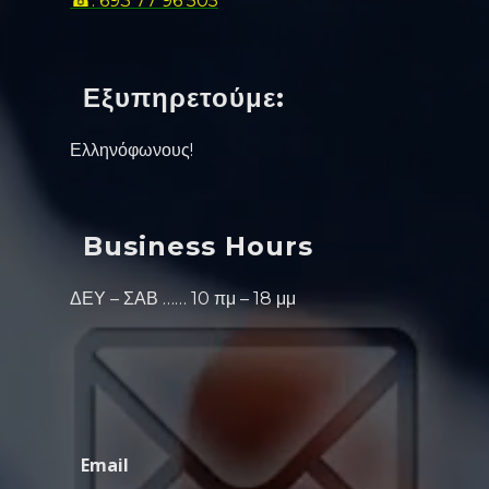
☎: 693 77 96 505
Εξυπηρετούμε:
Ελληνόφωνους!
Business Hours
ΔΕΥ – ΣΑΒ …… 10 πμ – 18 μμ
Email