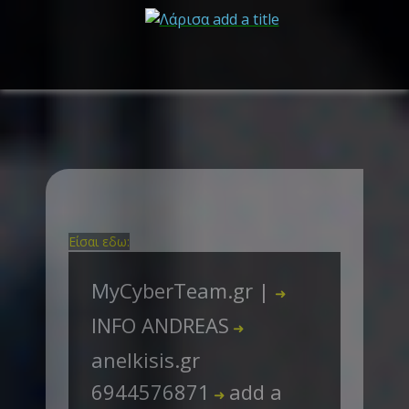
Είσαι εδω:
MyCyberTeam.gr |
➜
INFO ANDREAS
➜
anelkisis.gr
6944576871
add a
➜