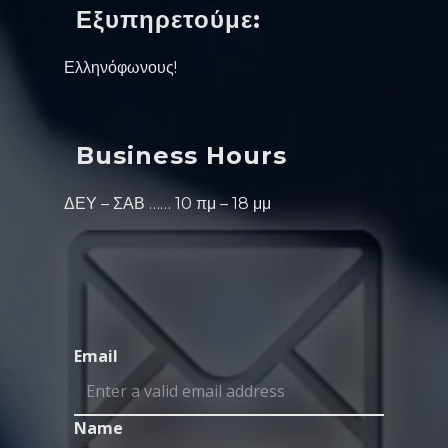
Εξυπηρετούμε:
Ελληνόφωνους!
Business Hours
ΔΕΥ – ΣΑΒ …… 10 πμ – 18 μμ
Email
Name