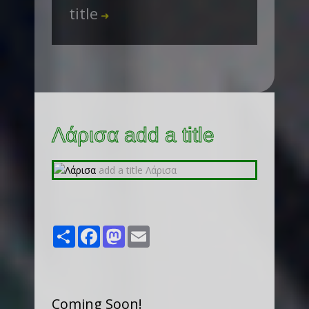
title
➜
Λάρισα add a title
Share
Facebook
Mastodon
Email
Coming Soon!