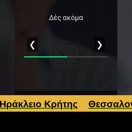
Δές ακόμα
❮
❯
ειο Κρήτης
Θεσσαλονίκη