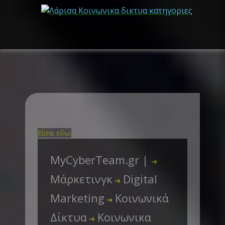
Είσαι εδω:
MyCyberTeam.gr |
➜
Μάρκετινγκ
Digital
➜
Marketing
Κοινωνικά
➜
Δίκτυα
Κοινωνικα
➜