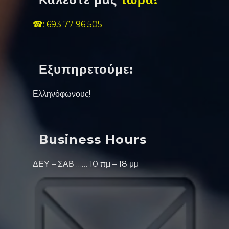
☎: 693 77 96 505
Εξυπηρετούμε:
Ελληνόφωνους!
Business Hours
ΔΕΥ – ΣΑΒ …… 10 πμ – 18 μμ