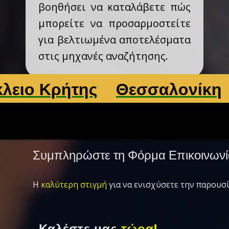
βοηθήσει να καταλάβετε πώς
μπορείτε να προσαρμοστείτε
για βελτιωμένα αποτελέσματα
στις μηχανές αναζήτησης.
Κρήτης
Θεσσαλονίκη
Λάρ
Συμπληρώστε τη Φόρμα Επικοινωνί
Η
καλύτερη στιγμή
για να ενισχύσετε την παρουσί
Καλέστε μας
τώρα!