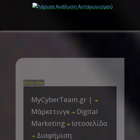
Είσαι εδω:
MyCyberTeam.gr |
➜
Μάρκετινγκ
Digital
➜
Marketing
Ιστοσελίδα
➜
Διαφήμιση
➜