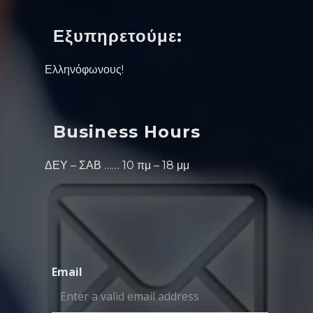
Εξυπηρετούμε:
Ελληνόφωνους!
Business Hours
ΔΕΥ – ΣΑΒ …… 10 πμ – 18 μμ
Email