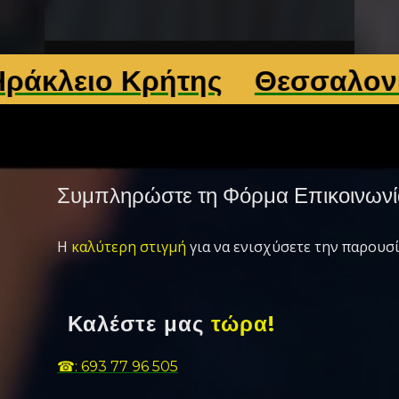
ιο Κρήτης
Θεσσαλονίκη
Λ
Συμπληρώστε τη Φόρμα Επικοινωνί
Η
καλύτερη στιγμή
για να ενισχύσετε την παρουσί
Καλέστε μας
τώρα!
☎: 693 77 96 505