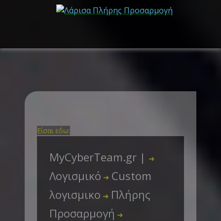
Είσαι εδω:
MyCyberTeam.gr |
➜
Λογισμικό
Custom
➜
λογισμικο
Πλήρης
➜
Προσαρμογή
➜