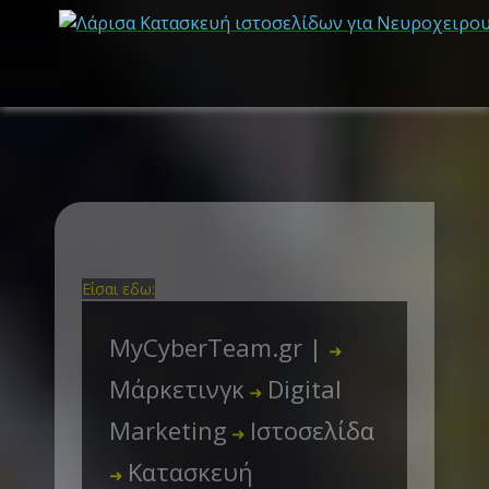
Είσαι εδω:
MyCyberTeam.gr |
➜
Μάρκετινγκ
Digital
➜
Marketing
Ιστοσελίδα
➜
Κατασκευή
➜