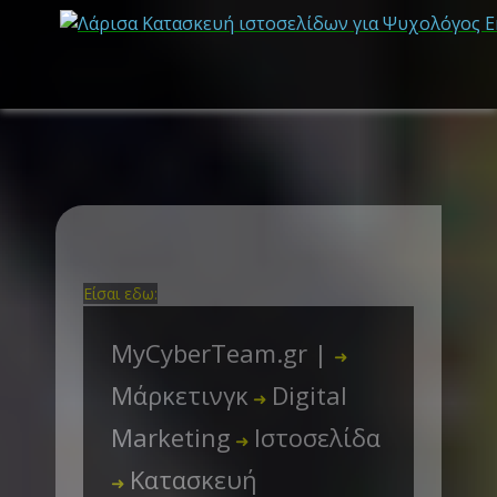
Είσαι εδω:
MyCyberTeam.gr |
➜
Μάρκετινγκ
Digital
➜
Marketing
Ιστοσελίδα
➜
Κατασκευή
➜