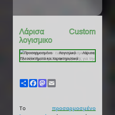
Λάρισα Custom
λογισμικο
Share
Facebook
Mastodon
Email
Το
προσαρμοσμένο