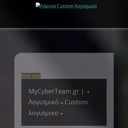
Είσαι εδω:
MyCyberTeam.gr |
➜
Λογισμικό
Custom
➜
λογισμικο
➜