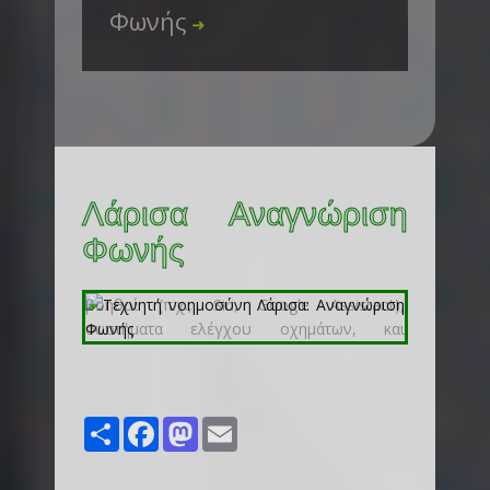
Φωνής
➜
Λάρισα Αναγνώριση
Φωνής
Share
Facebook
Mastodon
Email