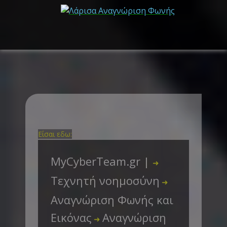
Είσαι εδω:
MyCyberTeam.gr |
➜
Τεχνητή νοημοσύνη
➜
Αναγνώριση Φωνής και
Εικόνας
Αναγνώριση
➜