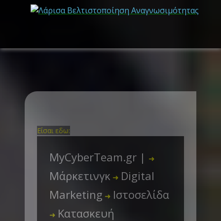
Είσαι εδω:
MyCyberTeam.gr |
➜
Μάρκετινγκ
Digital
➜
Marketing
Ιστοσελίδα
➜
Κατασκευή
➜