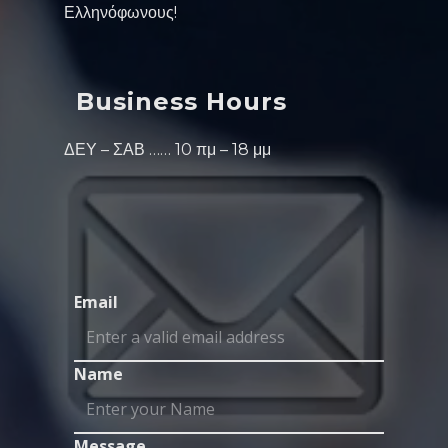
Ελληνόφωνους!
Business Hours
ΔΕΥ – ΣΑΒ …… 10 πμ – 18 μμ
Email
Name
Message