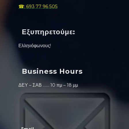
☎: 693 77 96 505
Εξυπηρετούμε:
Ελληνόφωνους!
Business Hours
ΔΕΥ – ΣΑΒ …… 10 πμ – 18 μμ