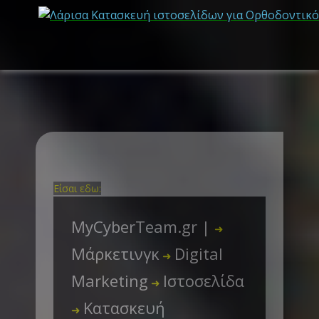
Είσαι εδω:
MyCyberTeam.gr |
➜
Μάρκετινγκ
Digital
➜
Marketing
Ιστοσελίδα
➜
Κατασκευή
➜