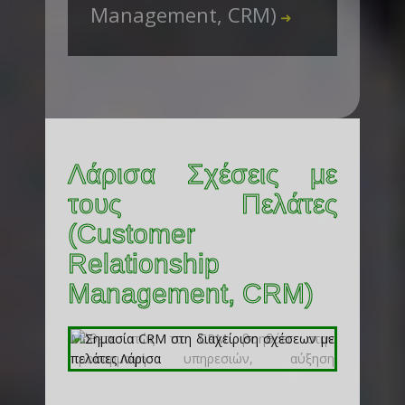
Management, CRM)
➜
Λάρισα Σχέσεις με
τους Πελάτες
(Customer
Relationship
Management, CRM)