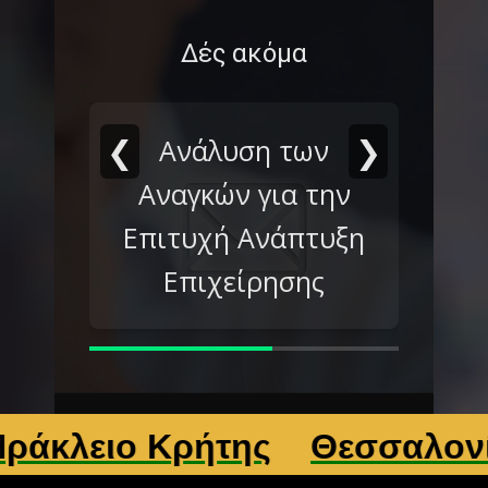
Δές ακόμα
❮
❯
Ανάλυση των
Αναγκών για την
Επιτυχή Ανάπτυξη
Επιχείρησης
ιο Κρήτης
Θεσσαλονίκη
Λ