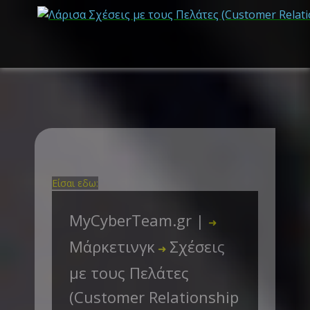
Είσαι εδω:
MyCyberTeam.gr |
➜
Μάρκετινγκ
Σχέσεις
➜
με τους Πελάτες
(Customer Relationship