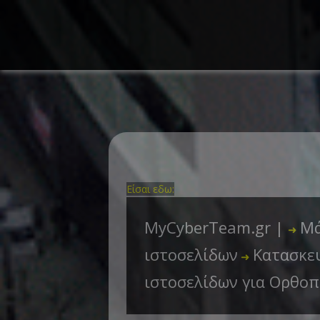
Είσαι εδω:
MyCyberTeam.gr |
Μά
➜
ιστοσελίδων
Κατασκευ
➜
ιστοσελίδων για Ορθοπ