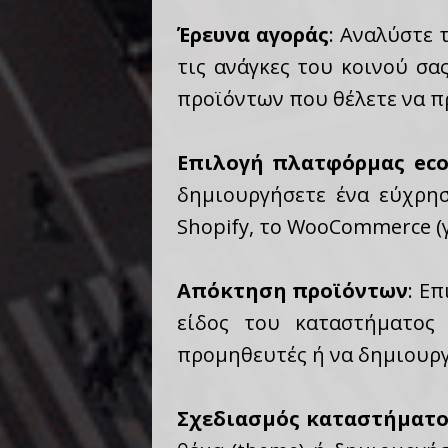
Έρευνα αγοράς
: Αναλύστε 
τις ανάγκες του κοινού σα
προϊόντων που θέλετε να π
Επιλογή πλατφόρμας ec
δημιουργήσετε ένα εύχρησ
Shopify, το WooCommerce (γ
Απόκτηση προϊόντων
: Ε
είδος του καταστήματος
προμηθευτές ή να δημιουργ
Σχεδιασμός καταστήματ