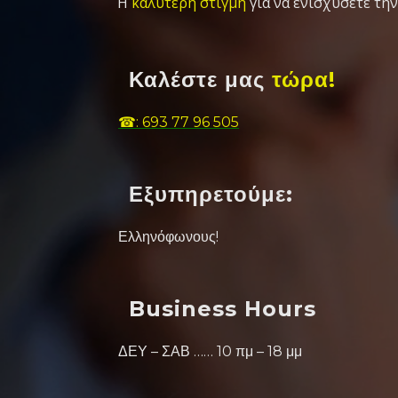
Η
καλύτερη στιγμή
για να ενισχύσετε την
Καλέστε μας
τώρα!
☎: 693 77 96 505
Εξυπηρετούμε:
Ελληνόφωνους!
Business Hours
ΔΕΥ – ΣΑΒ …… 10 πμ – 18 μμ