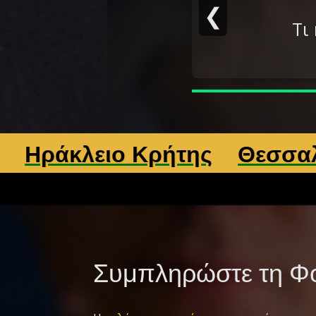
❮
Τι
ειο Κρήτης
Θεσσαλονίκη
Συμπληρώστε τη Φό