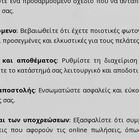
στε ένα προσαρμοσμένο σχέδιο που να ανταπο
 σας.
όμενο
: Βεβαιωθείτε ότι έχετε ποιοτικές φωτ
ι προσεγμένες και ελκυστικές για τους πελάτες
 και αποθέματος
: Ρυθμίστε τη διαχείρισ
τε το κατάστημά σας λειτουργικό και αποδοτι
 αποστολής
: Ενσωματώστε ασφαλείς και εύκο
 σας.
αι των υποχρεώσεων
: Εξασφαλίστε ότι συ
ις που αφορούν τις online πωλήσεις, όπω