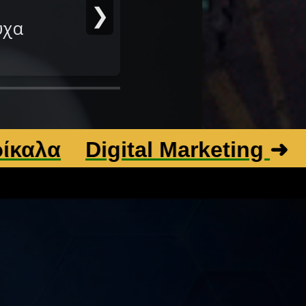
❯
υχα
Digital Marketing
➜
Βελτισ