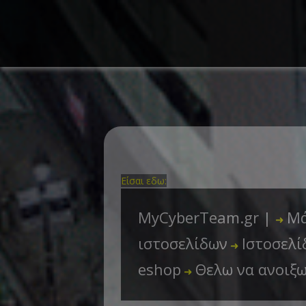
Είσαι εδω:
MyCyberTeam.gr |
Μά
➜
ιστοσελίδων
Ιστοσελί
➜
eshop
Θελω να ανοιξ
➜