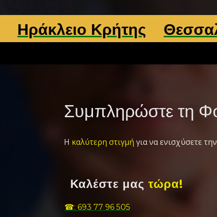
ειο Κρήτης
Θεσσαλονίκη
Συμπληρώστε τη Φό
Η
καλύτερη στιγμή
για να ενισχύσετε την
Καλέστε μας
τώρα!
☎: 693 77 96 505