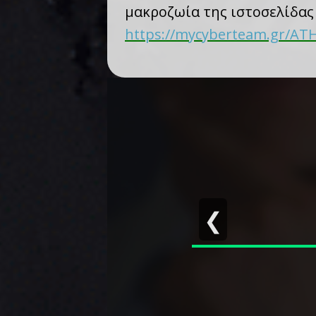
μακροζωία της ιστοσελίδας 
https://mycyberteam.gr/ATHE
❮