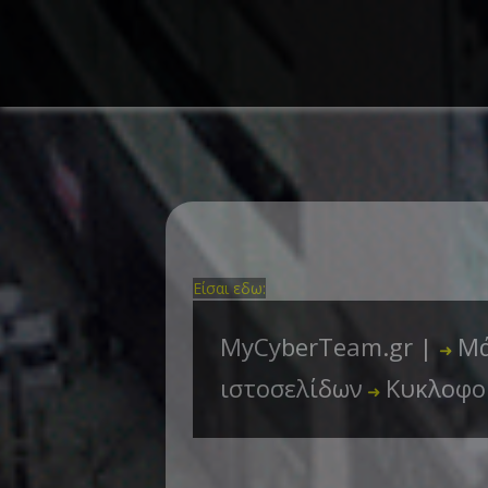
Είσαι εδω:
MyCyberTeam.gr |
Μά
➜
ιστοσελίδων
Κυκλοφο
➜