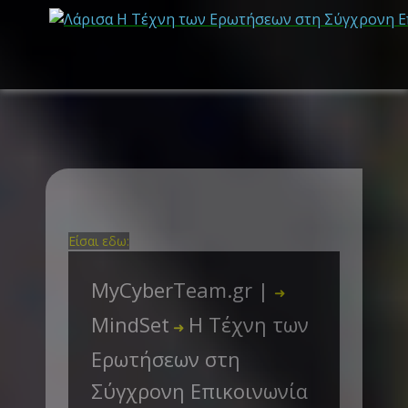
Είσαι εδω:
MyCyberTeam.gr |
➜
MindSet
Η Τέχνη των
➜
Ερωτήσεων στη
Σύγχρονη Επικοινωνία