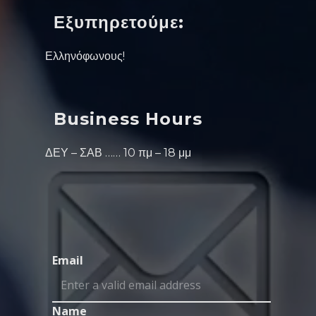
Εξυπηρετούμε:
Ελληνόφωνους!
Business Hours
ΔΕΥ – ΣΑΒ …… 10 πμ – 18 μμ
Email
Name