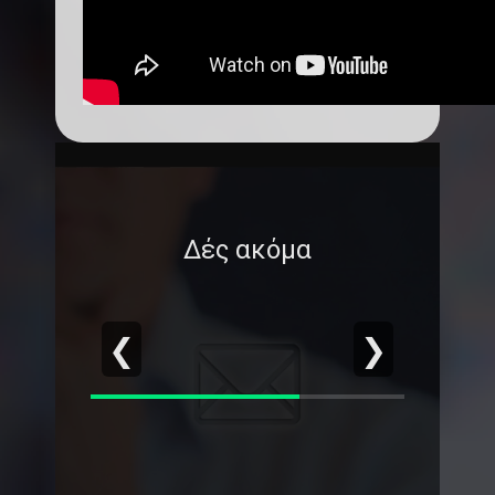
Δές ακόμα
❮
❯