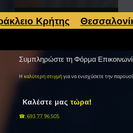
ιο Κρήτης
Θεσσαλονίκη
Λ
Συμπληρώστε τη Φόρμα Επικοινωνί
Η
καλύτερη στιγμή
για να ενισχύσετε την παρουσί
Καλέστε μας
τώρα!
☎: 693 77 96 505