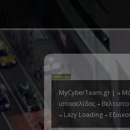
Είσαι εδω:
MyCyberTeam.gr |
Μά
➜
ιστοσελίδας
Βελτιστο
➜
Lazy Loading
Εξοικ
➜
➜