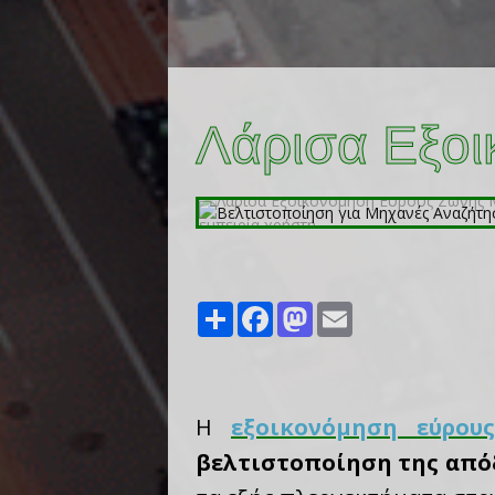
Λάρισα Εξο
Share
Facebook
Mastodon
Email
Η
εξοικονόμηση εύρου
βελτιστοποίηση της από