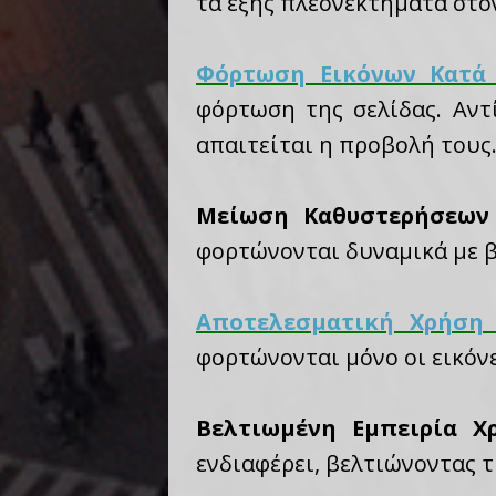
τα εξής πλεονεκτήματα στο
Φόρτωση Εικόνων Κατά
φόρτωση της σελίδας. Αντ
απαιτείται η προβολή τους
Μείωση Καθυστερήσεων
φορτώνονται δυναμικά με β
Αποτελεσματική Χρήση 
φορτώνονται μόνο οι εικόν
Βελτιωμένη Εμπειρία Χ
ενδιαφέρει, βελτιώνοντας τ