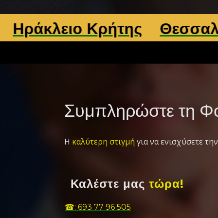
λειο Κρήτης
Θεσσαλονίκη
Συμπληρώστε τη Φό
Η
καλύτερη στιγμή
για να ενισχύσετε την
Καλέστε μας
τώρα!
☎: 693 77 96 505