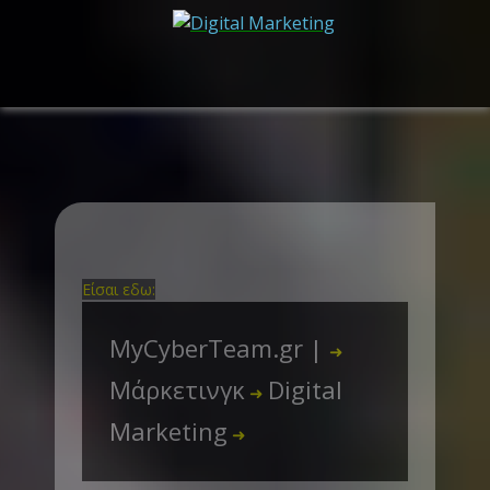
Είσαι εδω:
MyCyberTeam.gr |
➜
Μάρκετινγκ
Digital
➜
Marketing
➜