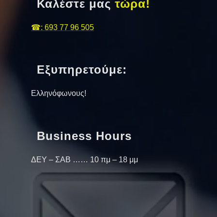
Καλέστε μας
τώρα!
☎: 693 77 96 505
Εξυπηρετούμε:
Ελληνόφωνους!
Business Hours
ΔΕΥ – ΣΑΒ …… 10 πμ – 18 μμ