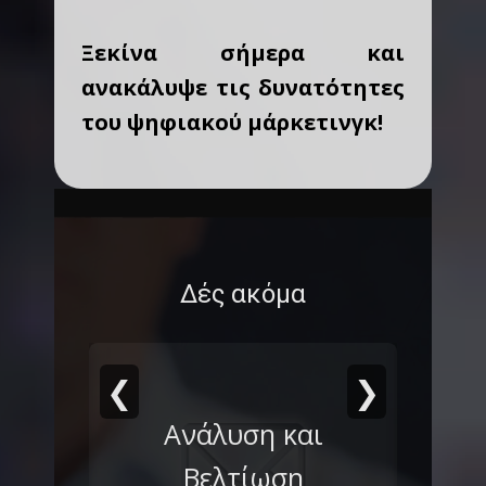
Ξεκίνα σήμερα και
ανακάλυψε τις δυνατότητες
του ψηφιακού μάρκετινγκ!
Δές ακόμα
❮
❯
αι
Digital marketers