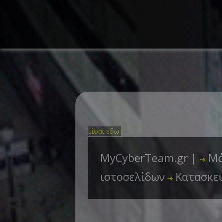
Είσαι εδω:
MyCyberTeam.gr |
Μά
➜
ιστοσελίδων
Κατασκε
➜