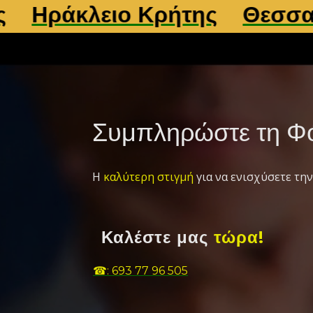
ειο Κρήτης
Θεσσαλονίκη
Συμπληρώστε τη Φό
Η
καλύτερη στιγμή
για να ενισχύσετε την
Καλέστε μας
τώρα!
☎: 693 77 96 505