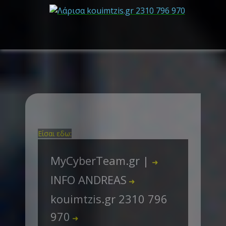
Είσαι εδω:
MyCyberTeam.gr |
➜
INFO ANDREAS
➜
kouimtzis.gr 2310 796
970
➜