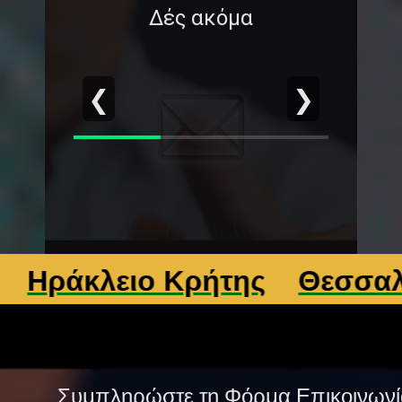
Δές ακόμα
❮
❯
άκλειο Κρήτης
Θεσσαλονίκ
Συμπληρώστε τη Φόρμα Επικοινωνί