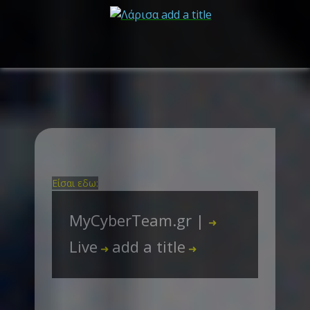
Είσαι εδω:
MyCyberTeam.gr |
➜
Live
add a title
➜
➜