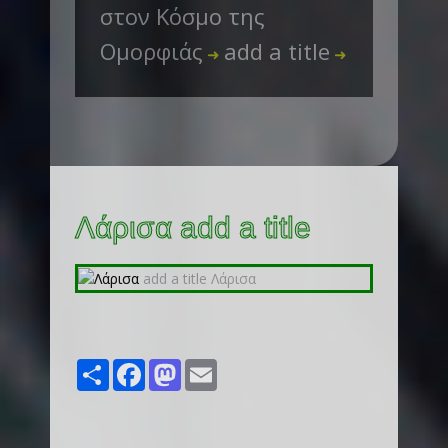
στον Κόσμο της
Ομορφιάς
add a title
➜
➜
Λάρισα add a title
Share
Facebook
Mastodon
Email