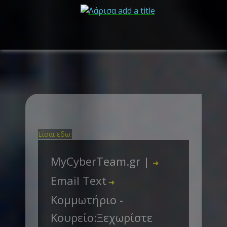
Είσαι εδω:
MyCyberTeam.gr |
➜
Email Text
➜
Κομμωτήριο -
Κουρείο:Ξεχωρίστε