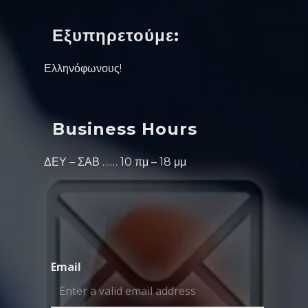
Εξυπηρετούμε:
Ελληνόφωνους!
Business Hours
ΔΕΥ – ΣΑΒ …… 10 πμ – 18 μμ
Email