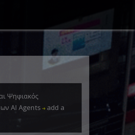
αι Ψηφιακός
ων AI Agents
add a
➜