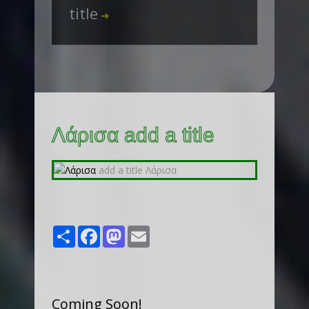
title
➜
Λάρισα add a title
Share
Facebook
Mastodon
Email
Coming Soon!