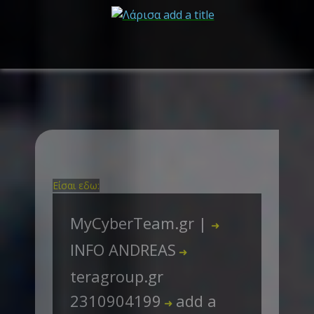
Είσαι εδω:
MyCyberTeam.gr |
➜
INFO ANDREAS
➜
teragroup.gr
2310904199
add a
➜