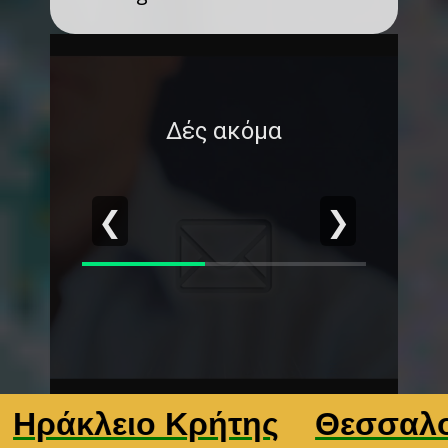
Δές ακόμα
❮
❯
κλειο Κρήτης
Θεσσαλονίκη