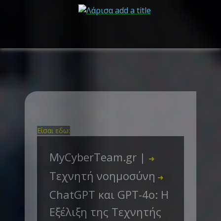
Είσαι εδω:
MyCyberTeam.gr |
➜
Τεχνητή νοημοσύνη
➜
ChatGPT και GPT-4o: Η
Εξέλιξη της Τεχνητής