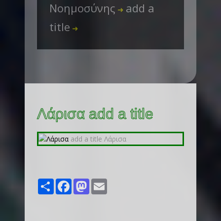
Νοημοσύνης
add a
➜
title
➜
Λάρισα add a title
Share
Facebook
Mastodon
Email