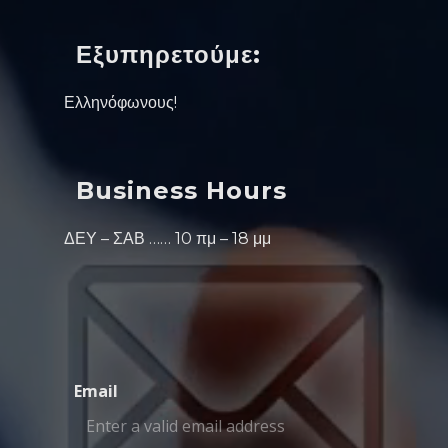
Εξυπηρετούμε:
Ελληνόφωνους!
Business Hours
ΔΕΥ – ΣΑΒ …… 10 πμ – 18 μμ
Email