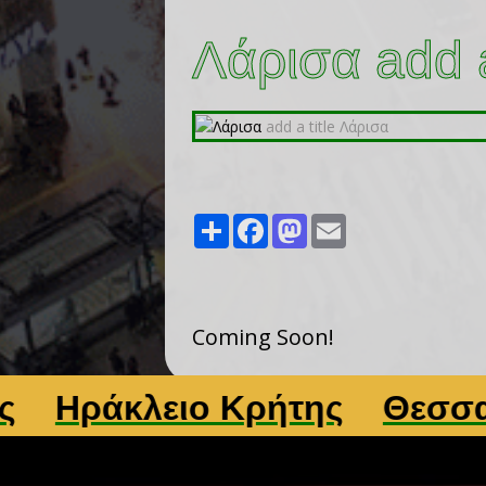
Λάρισα add a
Share
Facebook
Mastodon
Email
Coming Soon!
ράκλειο Κρήτης
Θεσσαλον