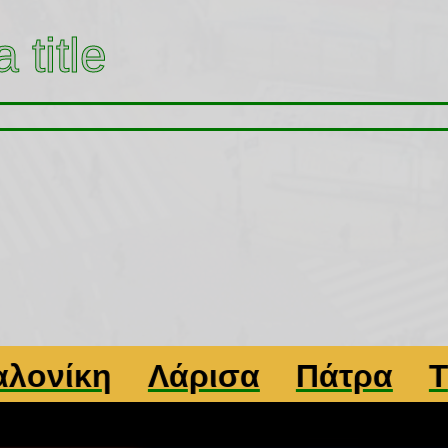
 title
ίκη
Λάρισα
Πάτρα
Τρίκα