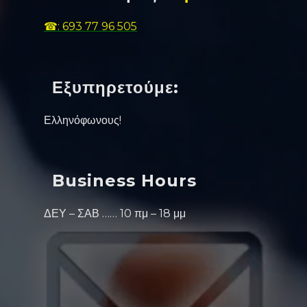
☎: 693 77 96 505
Εξυπηρετούμε:
Ελληνόφωνους!
Business Hours
ΔΕΥ – ΣΑΒ …… 10 πμ – 18 μμ