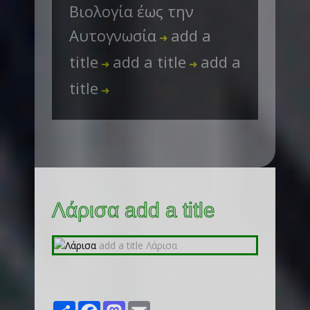
Βιολογία έως την
Αυτογνωσία
add a
➜
title
add a title
add a
➜
➜
title
➜
Λάρισα add a title
Share
Facebook
Mastodon
Email