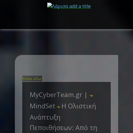
Είσαι εδω:
MyCyberTeam.gr |
➜
MindSet
Η Ολιστική
➜
Ανάπτυξη
Πεποιθήσεων: Από τη