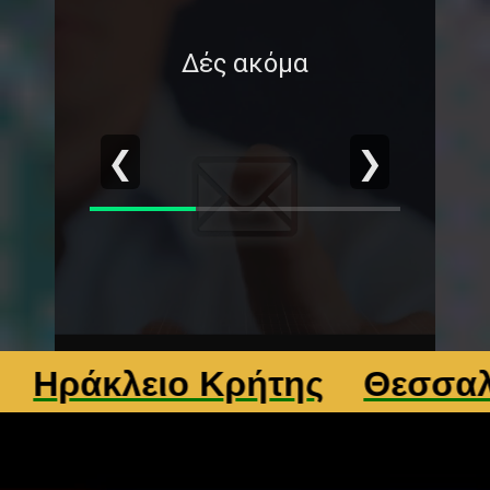
Δές ακόμα
❮
❯
άκλειο Κρήτης
Θεσσαλονίκ