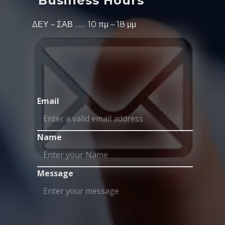
Business Hours
ΔΕΥ – ΣΑΒ …… 10 πμ – 18 μμ
Email
Name
Message