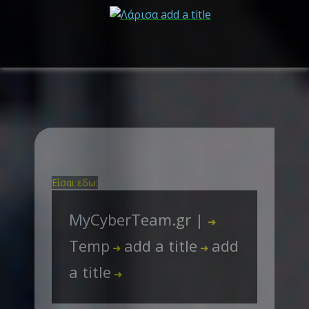
Είσαι εδω:
MyCyberTeam.gr |
➜
Temp
add a title
add
➜
➜
a title
➜