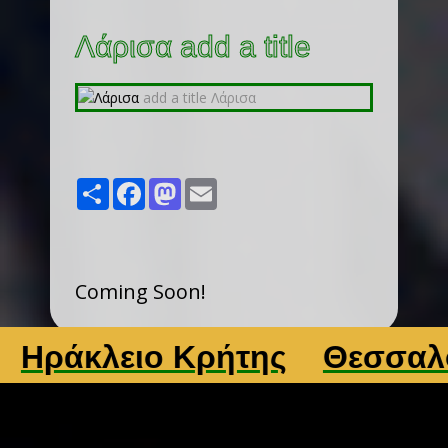
Λάρισα add a title
Share
Facebook
Mastodon
Email
Coming Soon!
άκλειο Κρήτης
Θεσσαλονίκ