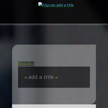
Είσαι εδω:
add a title
➜
➜