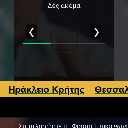
Δές ακόμα
❮
❯
άκλειο Κρήτης
Θεσσαλονίκ
Συμπληρώστε τη Φόρμα Επικοινωνί