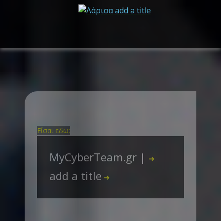
Είσαι εδω:
MyCyberTeam.gr |
➜
add a title
➜