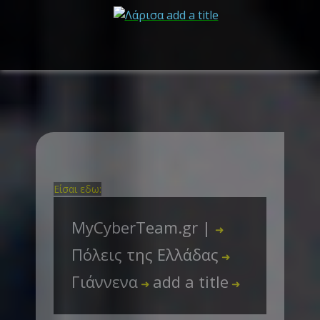
Είσαι εδω:
MyCyberTeam.gr |
➜
Πόλεις της Ελλάδας
➜
Γιάννενα
add a title
➜
➜