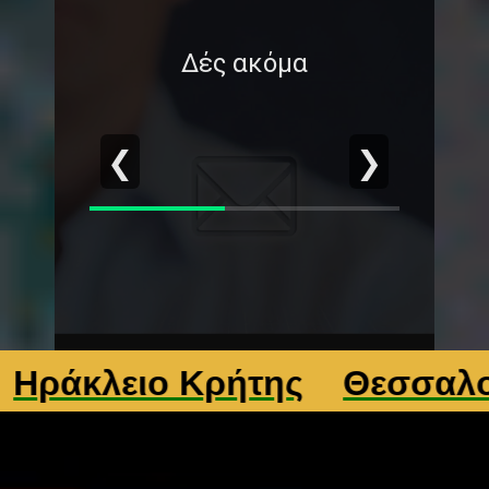
Δές ακόμα
❮
❯
κλειο Κρήτης
Θεσσαλονίκ