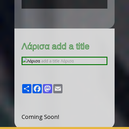
Λάρισα add a title
Share
Facebook
Mastodon
Email
Coming Soon!