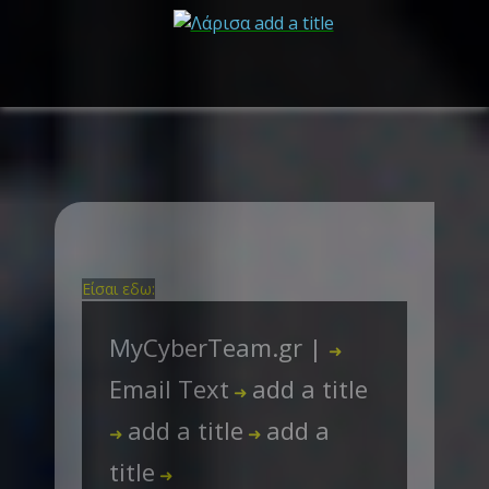
Είσαι εδω:
MyCyberTeam.gr |
➜
Email Text
add a title
➜
add a title
add a
➜
➜
title
➜