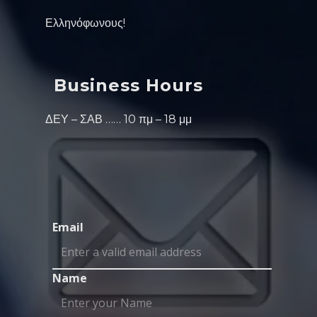
Ελληνόφωνους!
Business Hours
ΔΕΥ – ΣΑΒ …… 10 πμ – 18 μμ
Email
Name