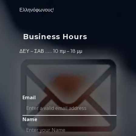
Ελληνόφωνους!
Business Hours
ΔΕΥ – ΣΑΒ …… 10 πμ – 18 μμ
Email
Name