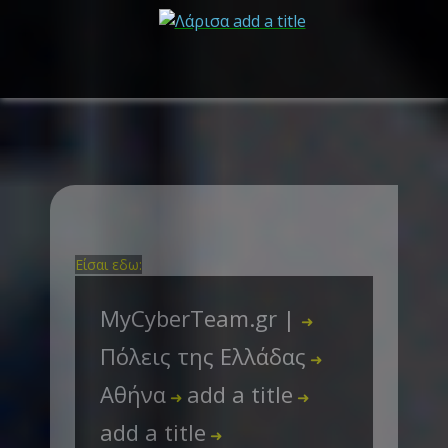
Είσαι εδω:
MyCyberTeam.gr |
➜
Πόλεις της Ελλάδας
➜
Αθήνα
add a title
➜
➜
add a title
➜