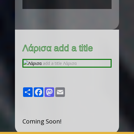
Λάρισα add a title
Share
Facebook
Mastodon
Email
Coming Soon!