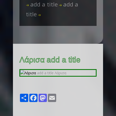
add a title
add a
➜
➜
title
➜
Λάρισα add a title
Share
Facebook
Mastodon
Email