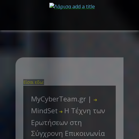
Είσαι εδω:
MyCyberTeam.gr |
➜
MindSet
Η Τέχνη των
➜
Ερωτήσεων στη
Σύγχρονη Επικοινωνία