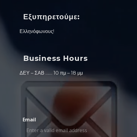
Εξυπηρετούμε:
Ελληνόφωνους!
Business Hours
ΔΕΥ – ΣΑΒ …… 10 πμ – 18 μμ
Email