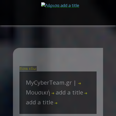
Είσαι εδω:
MyCyberTeam.gr |
➜
Μουσική
add a title
➜
➜
add a title
➜