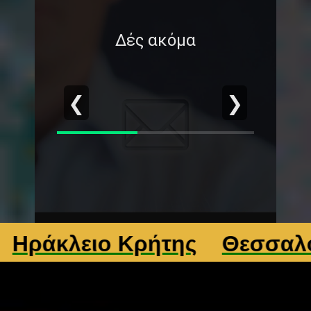
Δές ακόμα
❮
❯
κλειο Κρήτης
Θεσσαλονίκ