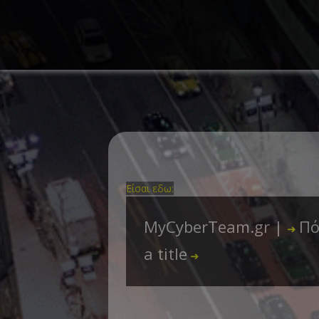
Είσαι εδω:
MyCyberTeam.gr |
Πό
➜
a title
➜