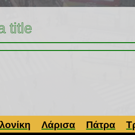
 title
κη
Λάρισα
Πάτρα
Τρίκαλ