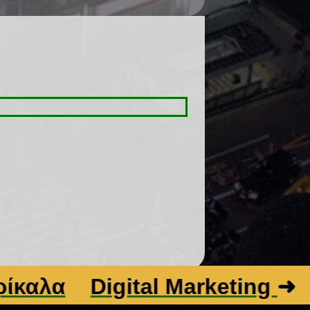
α
Digital Marketing
➜
Βελ