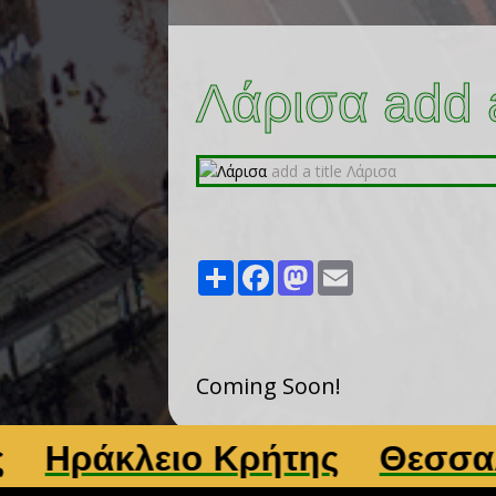
Λάρισα add a
Share
Facebook
Mastodon
Email
Coming Soon!
άκλειο Κρήτης
Θεσσαλονί