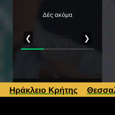
Δές ακόμα
❮
❯
άκλειο Κρήτης
Θεσσαλονί