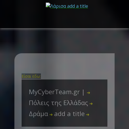
Είσαι εδω:
MyCyberTeam.gr |
➜
Πόλεις της Ελλάδας
➜
Δράμα
add a title
➜
➜