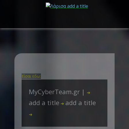
Είσαι εδω:
MyCyberTeam.gr |
➜
add a title
add a title
➜
➜