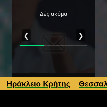
Δές ακόμα
❮
❯
άκλειο Κρήτης
Θεσσαλονίκ