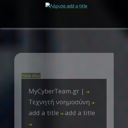
Είσαι εδω:
MyCyberTeam.gr |
➜
Τεχνητή νοημοσύνη
➜
add a title
add a title
➜
➜