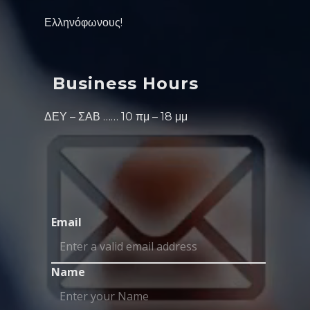
Ελληνόφωνους!
Business Hours
ΔΕΥ – ΣΑΒ …… 10 πμ – 18 μμ
Email
Name