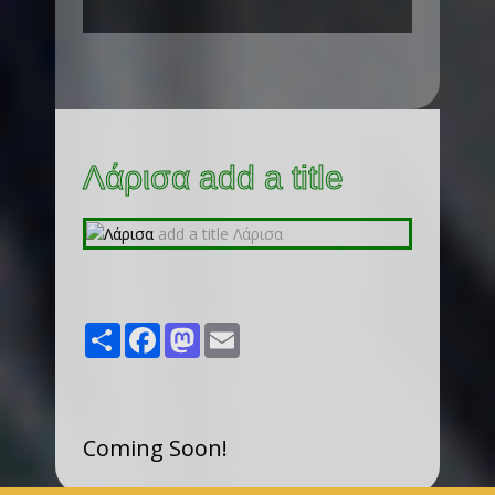
Λάρισα add a title
Share
Facebook
Mastodon
Email
Coming Soon!