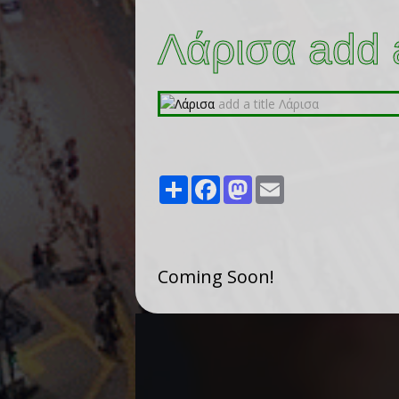
Λάρισα add a
Share
Facebook
Mastodon
Email
Coming Soon!