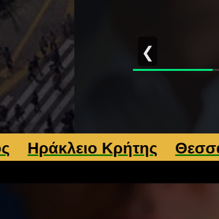
❮
ράκλειο Κρήτης
Θεσσαλονί