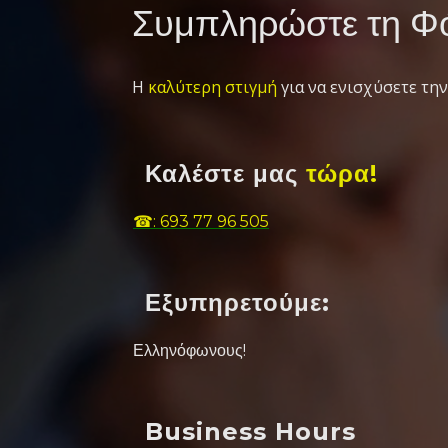
Συμπληρώστε τη Φό
Η
καλύτερη στιγμή
για να ενισχύσετε την
Καλέστε μας
τώρα!
☎: 693 77 96 505
Εξυπηρετούμε:
Ελληνόφωνους!
Business Hours