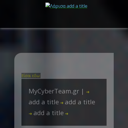
Είσαι εδω:
MyCyberTeam.gr |
➜
add a title
add a title
➜
add a title
➜
➜