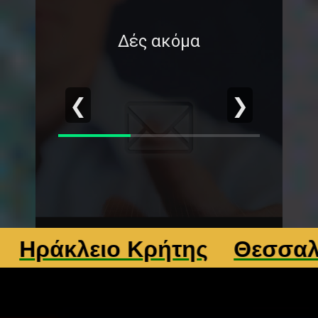
Δές ακόμα
❮
❯
άκλειο Κρήτης
Θεσσαλονίκ