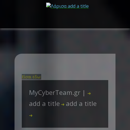
Είσαι εδω:
MyCyberTeam.gr |
➜
add a title
add a title
➜
➜