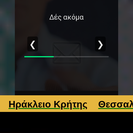
Δές ακόμα
❮
❯
άκλειο Κρήτης
Θεσσαλονίκ