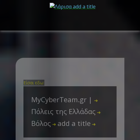
Είσαι εδω:
MyCyberTeam.gr |
➜
Πόλεις της Ελλάδας
➜
Βόλος
add a title
➜
➜