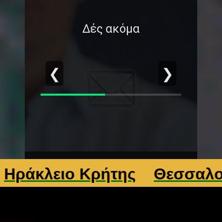
Δές ακόμα
❮
❯
λειο Κρήτης
Θεσσαλονίκη