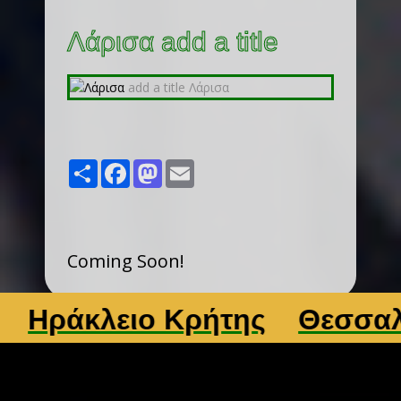
Λάρισα add a title
Share
Facebook
Mastodon
Email
Coming Soon!
άκλειο Κρήτης
Θεσσαλονί