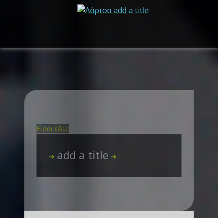
Είσαι εδω:
add a title
➜
➜