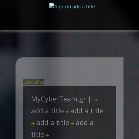
Είσαι εδω:
MyCyberTeam.gr |
➜
add a title
add a title
➜
add a title
add a
➜
➜
title
➜