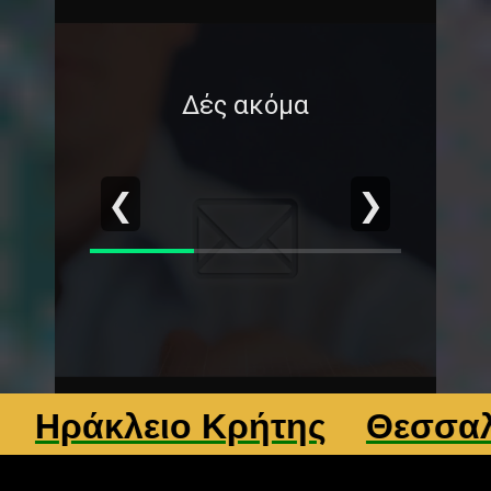
Δές ακόμα
❮
❯
άκλειο Κρήτης
Θεσσαλονίκ