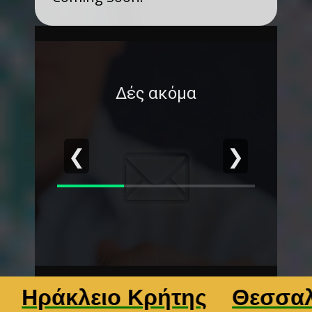
Δές ακόμα
❮
❯
άκλειο Κρήτης
Θεσσαλονίκ