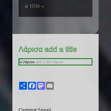
a title
➜
Λάρισα add a title
Share
Facebook
Mastodon
Email
Coming Soon!