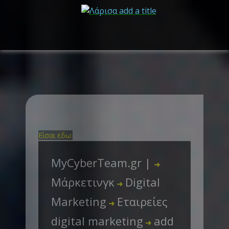
Είσαι εδω:
MyCyberTeam.gr |
➜
Μάρκετινγκ
Digital
➜
Marketing
Εταιρείες
➜
digital marketing
add
➜